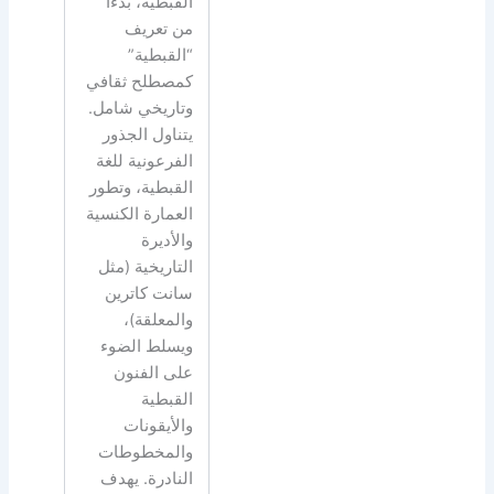
القبطية، بدءاً
من تعريف
“القبطية”
كمصطلح ثقافي
وتاريخي شامل.
يتناول الجذور
الفرعونية للغة
القبطية، وتطور
العمارة الكنسية
والأديرة
التاريخية (مثل
سانت كاترين
والمعلقة)،
ويسلط الضوء
على الفنون
القبطية
والأيقونات
والمخطوطات
النادرة. يهدف