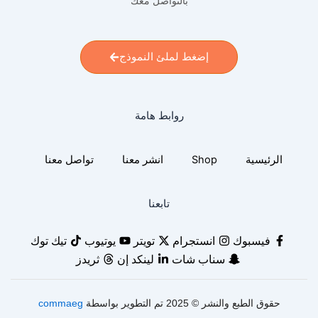
بالتواصل معك
إضغط لملئ النموذج
روابط هامة
الرئيسية
Shop
انشر معنا
تواصل معنا
تابعنا
فيسبوك
انستجرام
تويتر
يوتيوب
تيك توك
سناب شات
لينكد إن
ثريدز
حقوق الطبع والنشر © 2025 تم التطوير بواسطة
commaeg