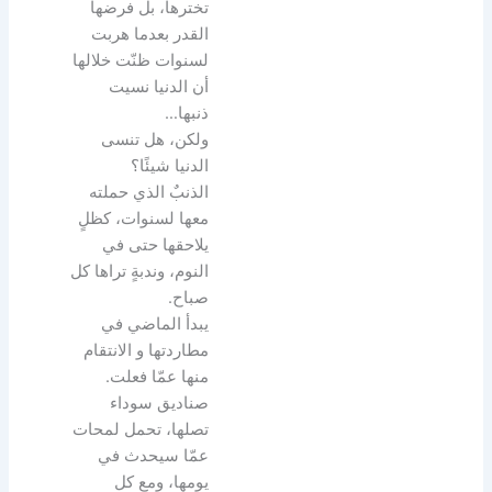
تخترها، بل فرضها
القدر بعدما هربت
لسنوات ظنّت خلالها
أن الدنيا نسيت
ذنبها…
ولكن، هل تنسى
الدنيا شيئًا؟
الذنبٌ الذي حملته
معها لسنوات، كظلٍ
يلاحقها حتى في
النوم، وندبةٍ تراها كل
صباح.
يبدأ الماضي في
مطاردتها و الانتقام
منها عمّا فعلت.
صناديق سوداء
تصلها، تحمل لمحات
عمّا سيحدث في
يومها، ومع كل