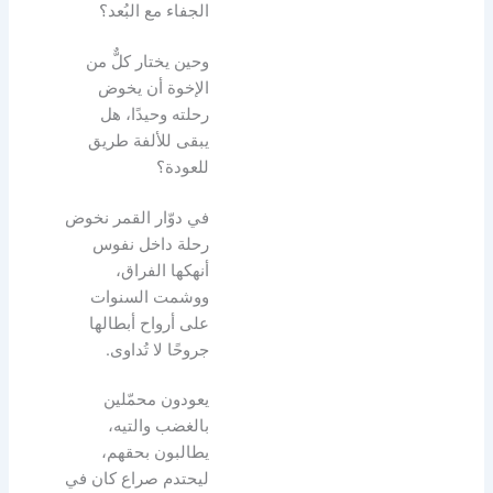
الجفاء مع البُعد؟
وحين يختار كلٌّ من
الإخوة أن يخوض
رحلته وحيدًا، هل
يبقى للألفة طريق
للعودة؟
في دوّار القمر نخوض
رحلة داخل نفوس
أنهكها الفراق،
ووشمت السنوات
على أرواح أبطالها
جروحًا لا تُداوى.
يعودون محمّلين
بالغضب والتيه،
يطالبون بحقهم،
ليحتدم صراع كان في