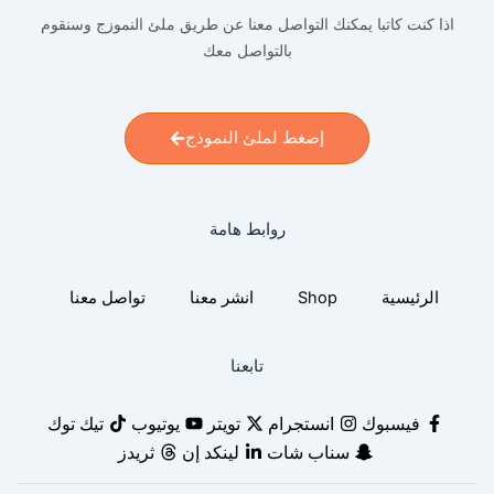
اذا كنت كاتبا يمكنك التواصل معنا عن طريق ملئ النموزج وسنقوم
بالتواصل معك
إضغط لملئ النموذج
روابط هامة
الرئيسية
Shop
انشر معنا
تواصل معنا
تابعنا
فيسبوك
انستجرام
تويتر
يوتيوب
تيك توك
سناب شات
لينكد إن
ثريدز