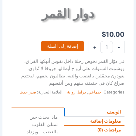
دوار القمر
$
10.00
إضافة إلى السلة
+
-
في دوّار القمر نخوض رحلة داخل نفوس أنهكها الفراق،
ووشمت السنوات على أرواح أبطالها جروحًا لا تُداوى.
يعودون محمّلين بالغضب والتيه، يطالبون بحقهم، ليحتدم
صراع كان في حقيقته بينهم وبين أنفسهم
Categories
اجتماعي
,
دراما
,
رواية
العلامة التجارية:
صدر حديثا
الوصف
ماذا يحدث حين
معلومات إضافية
تمتلئ القلوب
مراجعات (0)
بالغضب… ويزداد