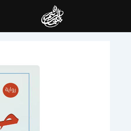
خطي
لى
لمحتوى