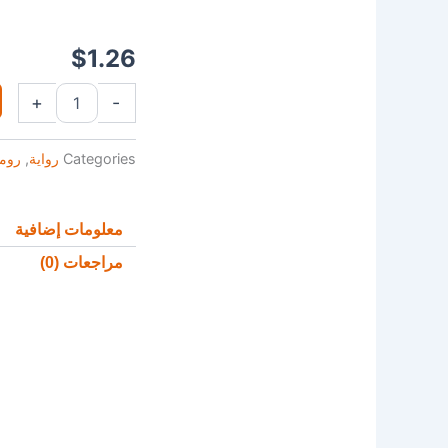
$
1.26
كمية
+
-
حلم
لم
يكتمل
Categories
رواية
,
روم
معلومات إضافية
مراجعات (0)