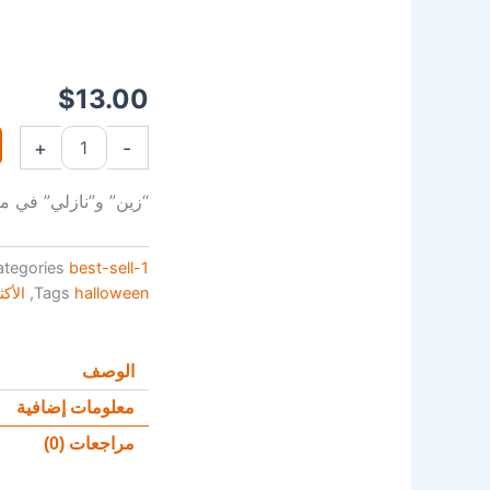
$
13.00
كمية
+
-
الضحية
الثامنة
“زين” و”نازلي” في مو
ategories
best-sell-1
halloween
Tags
,
الأكث
الوصف
معلومات إضافية
مراجعات (0)