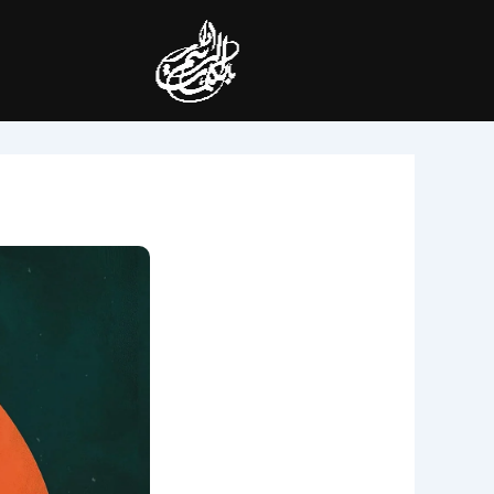
خطي
لى
لمحتوى