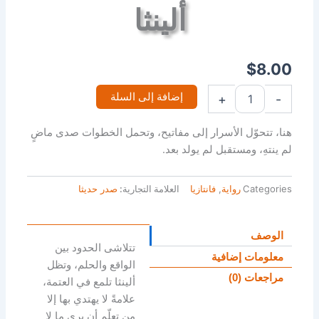
ألينثا
$
8.00
إضافة إلى السلة
+
-
هنا، تتحوّل الأسرار إلى مفاتيح، وتحمل الخطوات صدى ماضٍ
لم ينتهِ، ومستقبل لم يولد بعد.
Categories
رواية
,
فانتازيا
العلامة التجارية:
صدر حديثا
الوصف
تتلاشى الحدود بين
معلومات إضافية
الواقع والحلم، وتظل
مراجعات (0)
ألينثا تلمع في العتمة،
علامةً لا يهتدي بها إلا
من تعلّم أن يرى ما لا