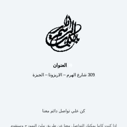
العنوان
309 شارع الهرم – الاريزونا – الجيزة
كن علي تواصل دائم معنا
اذا كنت كاتبا يمكنك التواصل معنا عن طريق ملئ النموزج وسنقوم