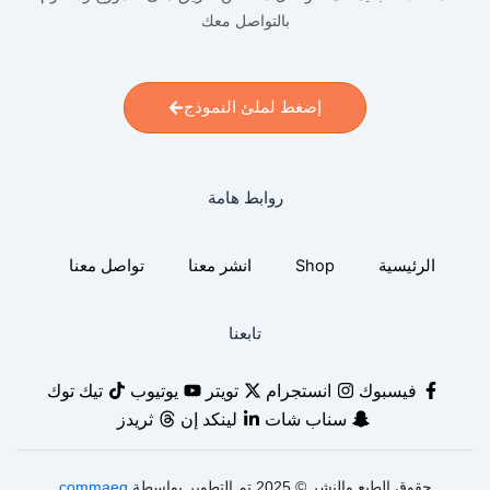
بالتواصل معك
إضغط لملئ النموذج
روابط هامة
الرئيسية
Shop
انشر معنا
تواصل معنا
تابعنا
فيسبوك
انستجرام
تويتر
يوتيوب
تيك توك
سناب شات
لينكد إن
ثريدز
حقوق الطبع والنشر © 2025 تم التطوير بواسطة
commaeg